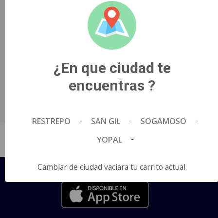
partes del musical de Broadway..
Título Original
WICKED: FOR GOOD.
País de Origen
¿En que ciudad te
Estados Unidos.
Director
encuentras ?
Jon M. Chu.
Idioma
Español.
-
-
-
RESTREPO
SAN GIL
SOGAMOSO
-
YOPAL
Cambiar de ciudad vaciara tu carrito actual.