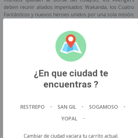
deben reunir aliados impensados: Wakanda, los Cuatro
Fantásticos y nuevos héroes unidos por una sola misión.
Cada portal abierto trae un precio, cada elección divide
al equipo y la guerra se siente en cada rincón del
universo. Con acción a escala cósmica, humor y emoción,
este es el evento cinematográfico que lo cambia todo.
Prepárate para ver regresar leyendas, descubrir nuevas
alianzas y vivir un choque de mundos sin precedentes.
¿Listo para el día del juicio? ¡Vívela en pantalla gigante!.
¿En que ciudad te
Título Original
encuentras ?
AVENGERS: DOOMSDAY.
País de Origen
Estados Unidos.
-
-
-
RESTREPO
SAN GIL
SOGAMOSO
Director
-
Anthony Russo y Joe Russo.
YOPAL
Idioma
Español.
Cambiar de ciudad vaciara tu carrito actual.