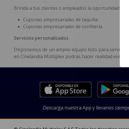
Brinda a tus clientes o empleados la oportunidad de d
Cupones empresariales de taquilla.
Cupones empresariales de confitería.
Servicios personalizados
Disponemos de un amplio equipo listo para servir en 
en Cinelandia Múltiplex podras hacer realidad evento
Descarga nuestra App y llevanos siempr