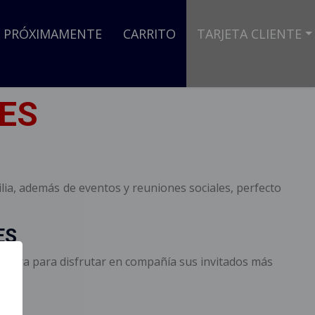
PRÓXIMAMENTE
CARRITO
TARJETA CLIENTE
ES
lia, además de eventos y reuniones sociales, perfecto
ES
 quiera para disfrutar en compañía sus invitados más