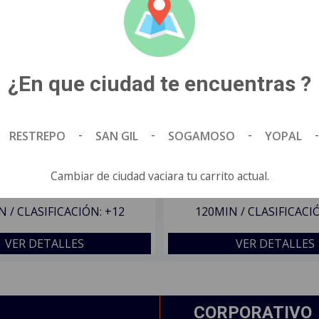
¿En que ciudad te encuentras ?
-
-
-
-
RESTREPO
SAN GIL
SOGAMOSO
YOPAL
Cambiar de ciudad vaciara tu carrito actual.
 / CLASIFICACIÓN: +12
120MIN / CLASIFICACI
VER DETALLES
VER DETALLES
CORPORATIVO